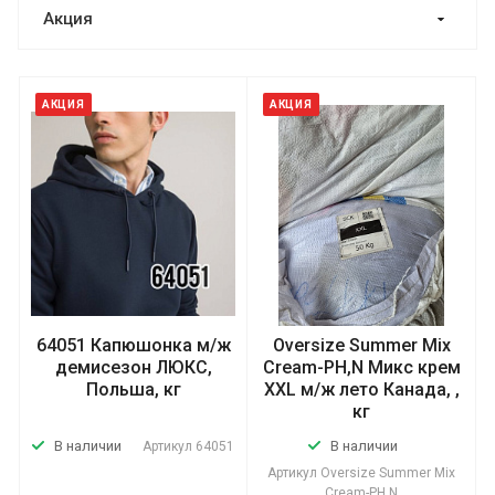
Акция
АКЦИЯ
АКЦИЯ
64051 Капюшонка м/ж
Oversize Summer Mix
демисезон ЛЮКС,
Cream-PH,N Микс крем
Польша, кг
XXL м/ж лето Канада, ,
кг
В наличии
В наличии
Артикул
64051
Артикул
Oversize Summer Mix
Cream-PH,N