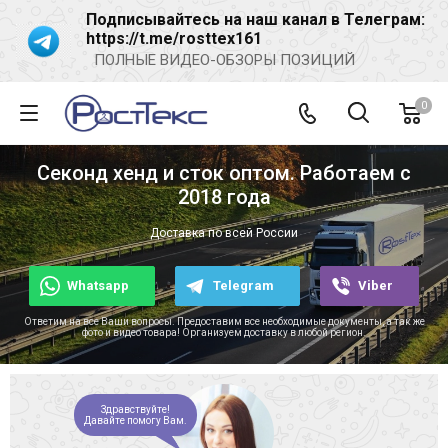
Подписывайтесь на наш канал в Телеграм:
https://t.me/rosttex161
ПОЛНЫЕ ВИДЕО-ОБЗОРЫ ПОЗИЦИЙ
0
Секонд хенд и сток оптом. Работаем с
2018 года
Доставка по всей России
Whatsapp
Telegram
Viber
Ответим на все Ваши вопросы. Предоставим все необходимые документы, а так же
фото и видео товара! Организуем доставку в любой регион.
Здравствуйте!
Давайте помогу Вам.