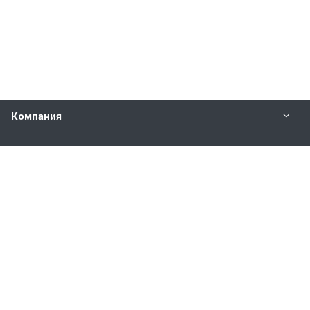
Компания
Прайс-лист
Будьте всегда в курсе
Оставайтесь на связи