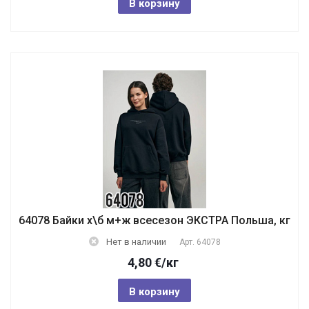
В корзину
64078 Байки х\б м+ж всесезон ЭКСТРА Польша, кг
Нет в наличии
Арт.
64078
4,80
€
/кг
В корзину