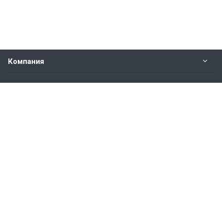
Компания
Прайс-лист
Будьте всегда в курсе
Оставайтесь на связи
Наши контакты