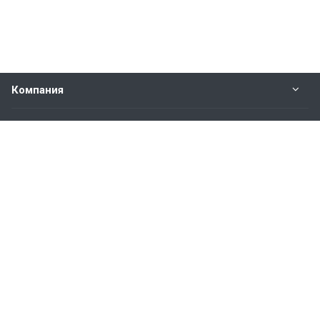
Компания
Прайс-лист
Будьте всегда в курсе
Оставайтесь на связи
Наши контакты