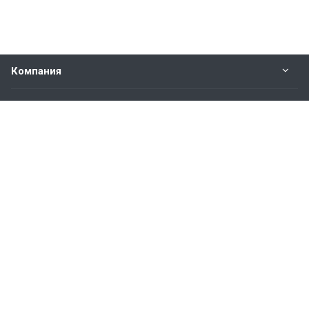
Компания
Прайс-лист
Будьте всегда в курсе
Оставайтесь на связи
Наши контакты