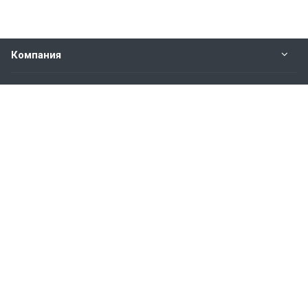
Компания
Прайс-лист
Будьте всегда в курсе
Оставайтесь на связи
Наши контакты
8-800-600-23-99