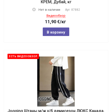
КРЕМ, Дубай, кг
Нет в наличии
Арт.
87882
Видеообзор
11,90
€
/кг
В корзину
ЕСТЬ ВИДЕООБЗОР
Jogging Штаны м/ж х/б демисезон ЛЮКС Канада,