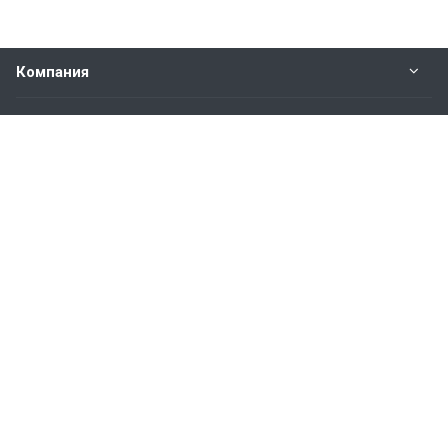
Компания
Прайс-лист
Будьте всегда в курсе
Оставайтесь на связи
Наши контакты
8-800-600-23-99
Пн. – Пт.: с 9:00 до 17:00