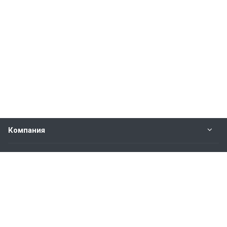
Компания
Прайс-лист
Будьте всегда в курсе