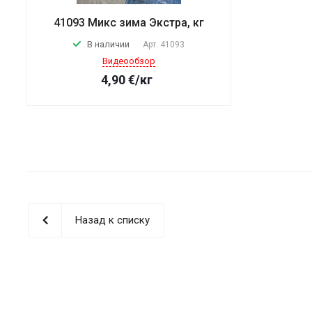
41093 Микс зима Экстра, кг
В наличии
Арт.
41093
Видеообзор
4,90
€
/кг
Назад к списку