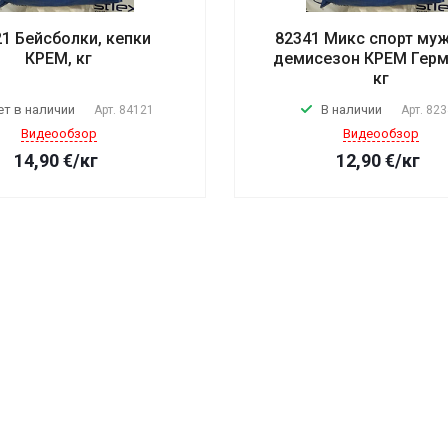
21 Бейсболки, кепки
82341 Микс спорт му
КРЕМ, кг
демисезон КРЕМ Герм
кг
ет в наличии
В наличии
Арт.
84121
Арт.
823
Видеообзор
Видеообзор
14,90
€
/кг
12,90
€
/кг