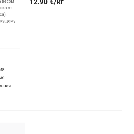
12.90
€
/кг
а весом
шка от
са),
текущему
ия
ия
онная