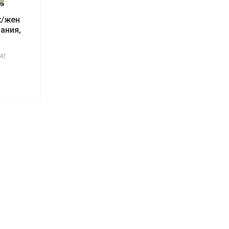
ж/жен
ания,
41