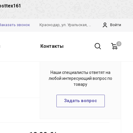
osttex161
Заказать звонок
Краснодар, ул. Уральская, 126/4
Войти
0
и
Контакты
Наши специалисты ответят на
любой интересующий вопрос по
товару
Задать вопрос
Арт.
84781