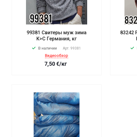
99381 Свитеры муж зима
83242 
K>C Германия, кг
В наличии
Арт.
99381
Видеообзор
7,50
€
/кг