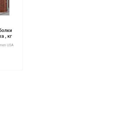
болки
а , кг
 men USA