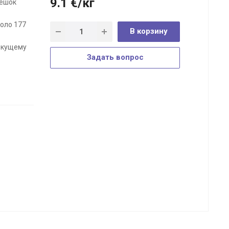
9.1
€
/кг
мешок
оло 177
В корзину
текущему
Задать вопрос