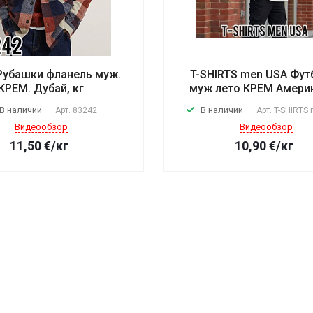
Рубашки фланель муж.
T-SHIRTS men USA Фут
КРЕМ. Дубай, кг
муж лето КРЕМ Америк
В наличии
В наличии
Арт.
83242
Арт.
T-SHIRTS
Видеообзор
Видеообзор
11,50
€
/кг
10,90
€
/кг