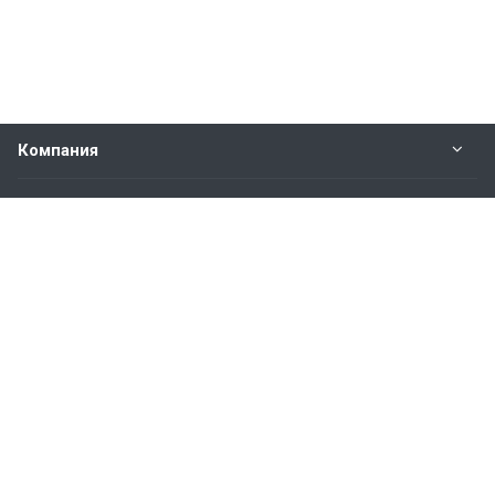
Компания
Прайс-лист
Будьте всегда в курсе
Оставайтесь на связи
Наши контакты